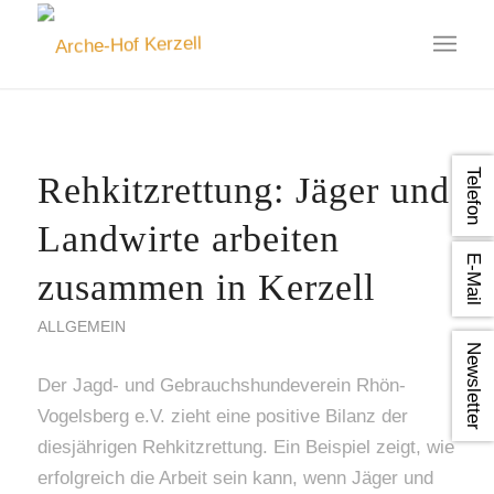
Telefon
Rehkitzrettung: Jäger und
Landwirte arbeiten
E-Mail
zusammen in Kerzell
ALLGEMEIN
Newsletter
Der Jagd- und Gebrauchshundeverein Rhön-
Vogelsberg e.V. zieht eine positive Bilanz der
diesjährigen Rehkitzrettung. Ein Beispiel zeigt, wie
erfolgreich die Arbeit sein kann, wenn Jäger und