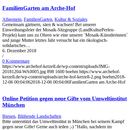
FamilienGarten am Arche-Hof
Allgemein
,
FamilienGarten
,
Kultur & Soziales
Gemeinsam gärtnern, säen & wachsen! Bei unserer
Einweihungsfeier der Mosaik-Sitzgruppe (LandKulturPerlen-
Projekt) kam uns zu Ohren wie eine unserer `Mosaik-Künstlerinnen´
und junge Mutter letztes Jahr versucht hat ein ökologisch-
solidarisches…
6. Dezember 2018
/
0 Kommentare
https://www.archehof-kerzell.de/wp-content/uploads/IMG-
20181204-WA0005.jpg
898
1600
boehm
https://www.archehof-
kerzell.de/wp-content/uploads/arche-hof-kerzell-2.png
boehm
2018-
12-06 00:04:06
2018-12-06 00:04:06
FamilienGarten am Arche-Hof
Online Petition gegen neue Gifte vom Umweltinstitut
München
Bienen
,
Blühende Landschaften
Bitte unterstützt das Umweltinstitut in München bei seinem Kampf
gegen neue Gifte! Gerne auch teilen ;-) "Hallo, nachdem im