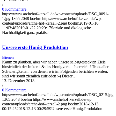
/
0 Kommentare
https://www.archehof-kerzell.de/wp-content/uploads/DSC_0091-
1.jpg
1365
2048
boehm
https://www.archehof-kerzell.de/wp-
content/uploads/arche-hof-kerzell-2.png
boehm
2019-01-16
11:03:48
2019-01-22 20:29:17
Soziale und ökologische
Nachhaltigkeit ganz praktisch
Unsere erste Honig-Produktion
Bienen
Kaum zu glauben, aber wir haben unsere selbstgesteckten Ziele
hinsichtlich der Imkerei & des Honigverkaufs erreicht! Trotz aller
Schwierigkeiten, von denen wir im Folgenden berichten werden,
sind wir somit ziemlich zufrieden :-) Dieser…
13. Dezember 2018
/
0 Kommentare
https://www.archehof-kerzell.de/wp-content/uploads/DSC_0215.jpg
1365
2048
boehm
https://www.archehof-kerzell.de/wp-
content/uploads/arche-hof-kerzell-2.png
boehm
2018-12-13
00:15:25
2018-12-13 00:29:59
Unsere erste Honig-Produktion