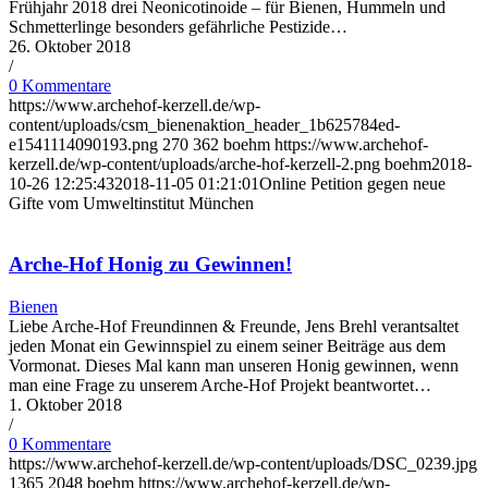
Frühjahr 2018 drei Neonicotinoide – für Bienen, Hummeln und
Schmetterlinge besonders gefährliche Pestizide…
26. Oktober 2018
/
0 Kommentare
https://www.archehof-kerzell.de/wp-
content/uploads/csm_bienenaktion_header_1b625784ed-
e1541114090193.png
270
362
boehm
https://www.archehof-
kerzell.de/wp-content/uploads/arche-hof-kerzell-2.png
boehm
2018-
10-26 12:25:43
2018-11-05 01:21:01
Online Petition gegen neue
Gifte vom Umweltinstitut München
Arche-Hof Honig zu Gewinnen!
Bienen
Liebe Arche-Hof Freundinnen & Freunde, Jens Brehl verantsaltet
jeden Monat ein Gewinnspiel zu einem seiner Beiträge aus dem
Vormonat. Dieses Mal kann man unseren Honig gewinnen, wenn
man eine Frage zu unserem Arche-Hof Projekt beantwortet…
1. Oktober 2018
/
0 Kommentare
https://www.archehof-kerzell.de/wp-content/uploads/DSC_0239.jpg
1365
2048
boehm
https://www.archehof-kerzell.de/wp-