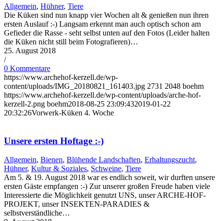
Allgemein
,
Hühner
,
Tiere
Die Küken sind nun knapp vier Wochen alt & genießen nun ihren
ersten Auslauf :-) Langsam erkennt man auch optisch schon am
Gefieder die Rasse - seht selbst unten auf den Fotos (Leider halten
die Küken nicht still beim Fotografieren)…
25. August 2018
/
0 Kommentare
https://www.archehof-kerzell.de/wp-
content/uploads/IMG_20180821_161403.jpg
2731
2048
boehm
https://www.archehof-kerzell.de/wp-content/uploads/arche-hof-
kerzell-2.png
boehm
2018-08-25 23:09:43
2019-01-22
20:32:26
Vorwerk-Küken 4. Woche
Unsere ersten Hoftage :-)
Allgemein
,
Bienen
,
Blühende Landschaften
,
Erhaltungszucht
,
Hühner
,
Kultur & Soziales
,
Schweine
,
Tiere
Am 5. & 19. August 2018 war es endlich soweit, wir durften unsere
ersten Gäste empfangen :-) Zur unserer großen Freude haben viele
Interessierte die Möglichkeit genutzt UNS, unser ARCHE-HOF-
PROJEKT, unser INSEKTEN-PARADIES &
selbstverständliche…