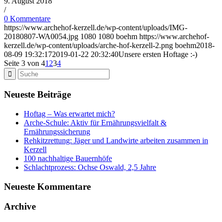
9. August 2018
/
0 Kommentare
https://www.archehof-kerzell.de/wp-content/uploads/IMG-
20180807-WA0054.jpg
1080
1080
boehm
https://www.archehof-
kerzell.de/wp-content/uploads/arche-hof-kerzell-2.png
boehm
2018-
08-09 19:32:17
2019-01-22 20:32:40
Unsere ersten Hoftage :-)
Seite 3 von 4
1
2
3
4
Neueste Beiträge
Hoftag – Was erwartet mich?
Arche-Schule: Aktiv für Ernährungsvielfalt &
Ernährungssicherung
Rehkitzrettung: Jäger und Landwirte arbeiten zusammen in
Kerzell
100 nachhaltige Bauernhöfe
Schlachtprozess: Ochse Oswald, 2,5 Jahre
Neueste Kommentare
Archive