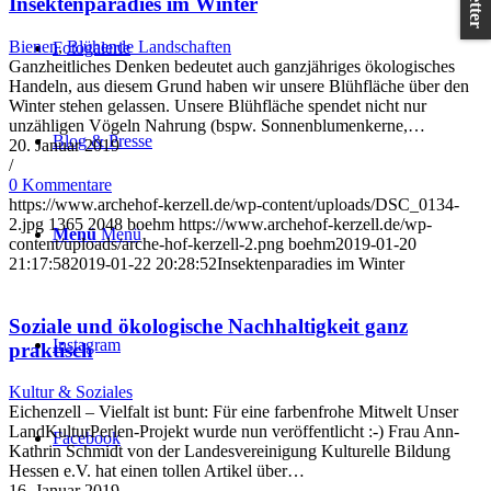
Insektenparadies im Winter
Bienen
,
Blühende Landschaften
Fotogalerie
Ganzheitliches Denken bedeutet auch ganzjähriges ökologisches
Handeln, aus diesem Grund haben wir unsere Blühfläche über den
Winter stehen gelassen. Unsere Blühfläche spendet nicht nur
unzähligen Vögeln Nahrung (bspw. Sonnenblumenkerne,…
Blog & Presse
20. Januar 2019
/
0 Kommentare
https://www.archehof-kerzell.de/wp-content/uploads/DSC_0134-
2.jpg
1365
2048
boehm
https://www.archehof-kerzell.de/wp-
Menü
Menü
content/uploads/arche-hof-kerzell-2.png
boehm
2019-01-20
21:17:58
2019-01-22 20:28:52
Insektenparadies im Winter
Soziale und ökologische Nachhaltigkeit ganz
Instagram
praktisch
Kultur & Soziales
Eichenzell – Vielfalt ist bunt: Für eine farbenfrohe Mitwelt Unser
LandKulturPerlen-Projekt wurde nun veröffentlicht :-) Frau Ann-
Facebook
Kathrin Schmidt von der Landesvereinigung Kulturelle Bildung
Hessen e.V. hat einen tollen Artikel über…
16. Januar 2019