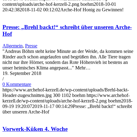
content/uploads/arche-hof-kerzell-2.png
boehm
2018-10-01
20:42:38
2018-11-02 00:12:02
Arche-Hof Honig zu Gewinnen!
Presse: „Brehl backt!“ schreibt über unseren Arche-
Hof
Allgemein
,
Presse
"Andreas Böhm steht keine Minute an der Weide, da kommen seine
Rinder auch schon angelaufen und begrüßen ihn. Alle Tiere tragen
nicht nur ihre Hörner, sondern das Rote Höhenvieh ist bestens an
unser heimisches Klima angepasst..." Mehr…
19. September 2018
/
0 Kommentare
https://www.archehof-kerzell.de/wp-content/uploads/Brehl-backt-
Header-zugeschnitten.jpg
300
1102
boehm
https://www.archehof-
kerzell.de/wp-content/uploads/arche-hof-kerzell-2.png
boehm
2018-
09-19 19:20:07
2019-11-17 00:14:29
Presse: „Brehl backt!“ schreibt
über unseren Arche-Hof
Vorwerk-Küken 4. Woche