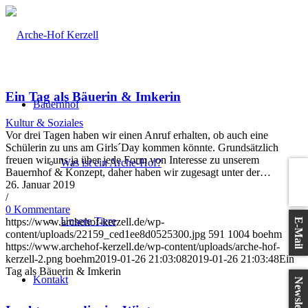
Ein Tag als Bäuerin & Imkerin
Bauernhof
Kultur & Soziales
Vor drei Tagen haben wir einen Anruf erhalten, ob auch eine
Schülerin zu uns am Girls´Day kommen könnte. Grundsätzlich
freuen wir uns ja über jede Form von Interesse zu unserem
Was ist ein Arche-Hof?
Telefon
Bauernhof & Konzept, daher haben wir zugesagt unter der…
26. Januar 2019
/
0 Kommentare
Unsere Tiere
https://www.archehof-kerzell.de/wp-
E-Mail
content/uploads/22159_ced1ee8d0525300.jpg
591
1004
boehm
https://www.archehof-kerzell.de/wp-content/uploads/arche-hof-
kerzell-2.png
boehm
2019-01-26 21:03:08
2019-01-26 21:03:48
Ein
Tag als Bäuerin & Imkerin
Kontakt
Newsletter